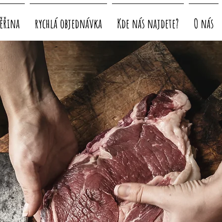
ěřina
rychlá objednávka
Kde nás najdete?
O nás