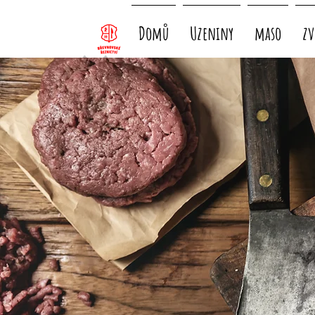
Domů
Uzeniny
maso
zv