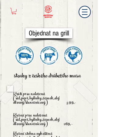
Objednat na grill
steaky z českého drůbežího masa
Krůtí prsa naložená
(sůl,pepř,bylinky,česnek,olej
olivový/slunečnicový) 399,-
Kuřecí prsa naložená
(sůl,pepř,bylinky,česnek,olej
olivový/slunečnicový) 269,-
Kuřecí stehna vykoštčná