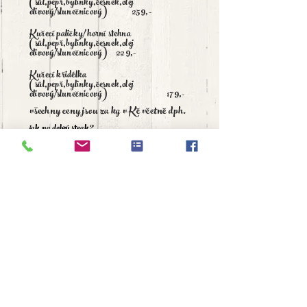
(sůl,pepř,bylinky,česnek,olej
olivový/slunečnicový) 259,-
Kuřecí paličky/ horní stehna
(sůl,pepř,bylinky,česnek,olej
olivový/slunečnicový) 229,-
Kuřecí křidélka
(sůl,pepř,bylinky,česnek,olej
olivový/slunečnicový) 179,-
všechny ceny jsou za kg v Kč včetně dph.
jak na dobrý steak?
1, vyndejte maso z ledničky aspoň 1-2 hodiny před
přípravou, aby získalo pokojovou teplotu
2, pořádně rozpalte pánev/gril a maso na něj
vložte - opékejte z každé strany 2-3 minutky
(nehýbat ani nepropichovat) - čas chce zkusit
dle grilu a preference propečení, já si vždy
udělám testovací vzorek :)
3, poté dejte masu čas si oddechnout (na
3 minutky přikrýt pánev nebo na grilu odložit
mimo oheň)