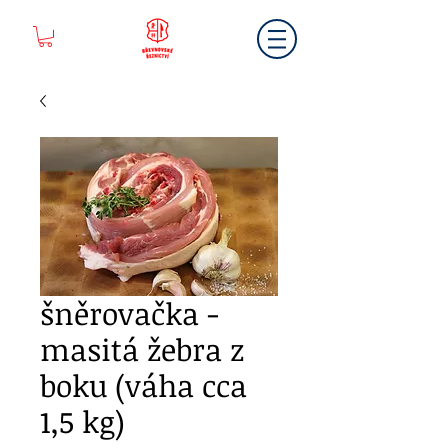
šněrovačka -
masitá žebra z
boku (váha cca
1,5 kg)