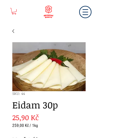
SKU: 44
Eidam 30p
Cena
25,90 Kč
259,00 Kč
/
1kg
259,00 Kč
za