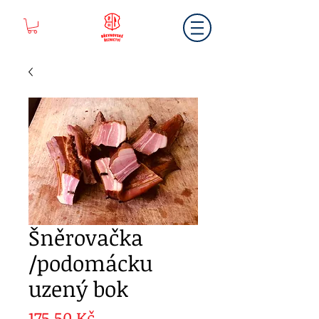
Šněrovačka
/podomácku
uzený bok
Cena
175,50 Kč